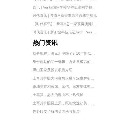
喜讯 | Verita国际学校华侨班张同学被【南京航天航空大学】录取——时代出国移民
时代喜讯 | 恭喜M总香港高才通成功获批
【时代喜讯】| 恭喜H总一家获得澳洲188A签证
时代喜讯 | 新加坡科技准证Tech.Pass成功获批
热门资讯
就是现在！澳元汇率跌至近10年新低，澳洲移民及置业的最好时机到了！
身份规划的又一选择！含金量极高的土耳其护照！
黑山国家及投资项目介绍
土耳其护照为何突然火爆？深度解析土耳其的移民优势
柬埔寨首相家属、亲信、密友集体购买国外护照
土耳其，必去的理由不止热气球......
土耳其护照要上天，既能快速赴美，还能申请英国永居
你必须要了解的英国税收制度