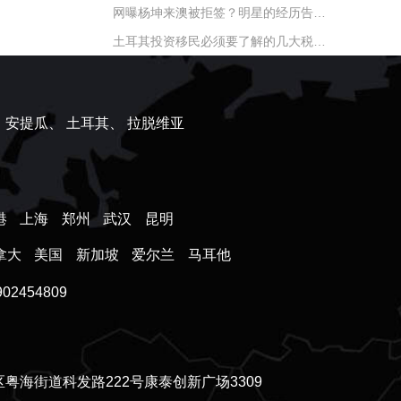
网曝杨坤来澳被拒签？明星的经历告诉你为什么签证被拒
土耳其投资移民必须要了解的几大税务问题
、
安提瓜、
土耳其、
拉脱维亚
港
上海
郑州
武汉
昆明
拿大
美国
新加坡
爱尔兰
马耳他
2454809
粤海街道科发路222号康泰创新广场3309