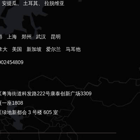
、
安提瓜、
土耳其、
拉脱维亚
港
上海
郑州
武汉
昆明
拿大
美国
新加坡
爱尔兰
马耳他
2454809
粤海街道科发路222号康泰创新广场3309
一座1808
新都会 3 号楼 605 室