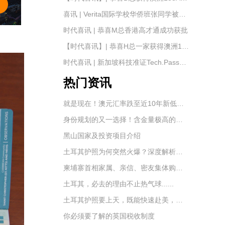
喜讯 | Verita国际学校华侨班张同学被【南京航天航空大学】录取——时代出国移民
时代喜讯 | 恭喜M总香港高才通成功获批
【时代喜讯】| 恭喜H总一家获得澳洲188A签证
时代喜讯 | 新加坡科技准证Tech.Pass成功获批
热门资讯
就是现在！澳元汇率跌至近10年新低，澳洲移民及置业的最好时机到了！
身份规划的又一选择！含金量极高的土耳其护照！
黑山国家及投资项目介绍
土耳其护照为何突然火爆？深度解析土耳其的移民优势
柬埔寨首相家属、亲信、密友集体购买国外护照
土耳其，必去的理由不止热气球......
土耳其护照要上天，既能快速赴美，还能申请英国永居
你必须要了解的英国税收制度