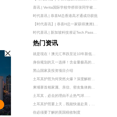
喜讯 | Verita国际学校华侨班张同学被【南京航天航空大学】录取——时代出国移民
时代喜讯 | 恭喜M总香港高才通成功获批
【时代喜讯】| 恭喜H总一家获得澳洲188A签证
时代喜讯 | 新加坡科技准证Tech.Pass成功获批
热门资讯
就是现在！澳元汇率跌至近10年新低，澳洲移民及置业的最好时机到了！
身份规划的又一选择！含金量极高的土耳其护照！
黑山国家及投资项目介绍
土耳其护照为何突然火爆？深度解析土耳其的移民优势
柬埔寨首相家属、亲信、密友集体购买国外护照
土耳其，必去的理由不止热气球......
土耳其护照要上天，既能快速赴美，还能申请英国永居
你必须要了解的英国税收制度