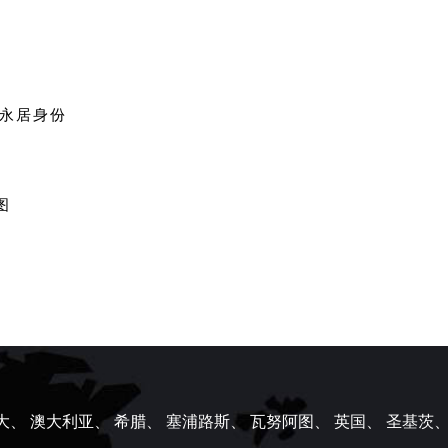
国永居身份
图
大、
澳大利亚、
希腊、
塞浦路斯、
瓦努阿图、
英国、
圣基茨