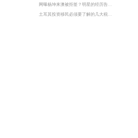
网曝杨坤来澳被拒签？明星的经历告诉你为什么签证被拒
土耳其投资移民必须要了解的几大税务问题