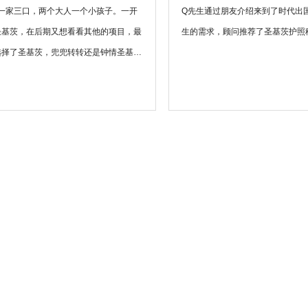
是一家三口，两个大人一个小孩子。一开
Q先生通过朋友介绍来到了时代出
圣基茨，在后期又想看看其他的项目，最
生的需求，顾问推荐了圣基茨护照
选择了圣基茨，兜兜转转还是钟情圣基茨
主要是询问了圣基茨的情况，比如当地教
、房租水平、生活消费水平等等比较细节
时代专业顾问和同事给客户进行了非常详
专业的解答，客户非常满意。