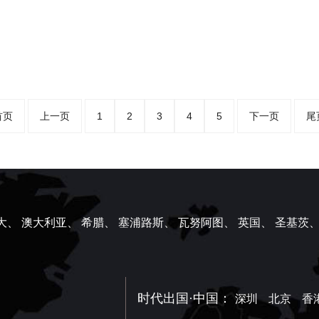
首页
上一页
1
2
3
4
5
下一页
尾
大、
澳大利亚、
希腊、
塞浦路斯、
瓦努阿图、
英国、
圣基茨
时代出国·中国：
深圳
北京
香