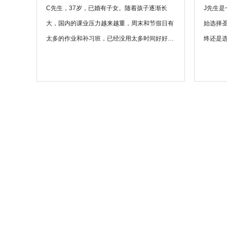
C先生，37岁，已婚有子女。随着孩子逐渐长
J先生
大，国内的课业压力越来越重，周末和节假日有
始选择
太多的作业和补习班，已经没用太多时间好好休
终还是
息。为了让孩子有一个丰富多彩的童年， 不再受
项目。
应试教育的约束，健康快乐的成长。C先生和C
育水平
太太商议后决定全家移民澳洲，开始全新的生
的事，
活。
细以及