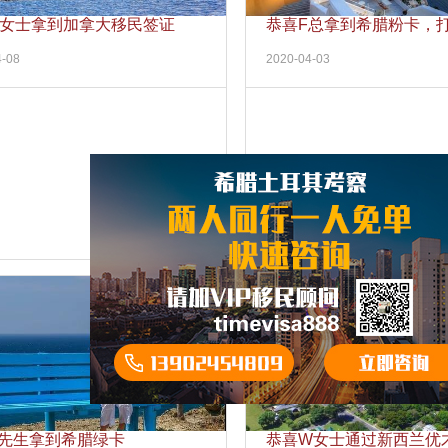
X女士拿到加拿大移民签证
恭喜F总拿到希腊粉卡，
枪
4-08
2020-04-03
L先生拿到希腊绿卡
恭喜W女士通过新西兰优