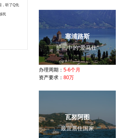
国，听了Q先
移民
塞浦路斯
护照中的“爱马仕”
办理周期：
5-6个月
资产要求：
80万
瓦努阿图
最宜居住国家