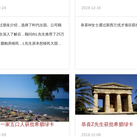
签证
2-24
2019-12-16
通过朋友介绍，选择了时代出国。公司顾
恭喜W女士通过新西兰优才项目获
生深入了解后，顾问向L先生推荐了25万
希腊购房移民，L先生原本想移民大国
得希腊移民项目更符合自身的需求。所以
的协助下，成功拿到希腊绿卡。
生一家五口人获批希腊绿卡
恭喜Z先生获批希腊绿卡
2-09
2019-12-06