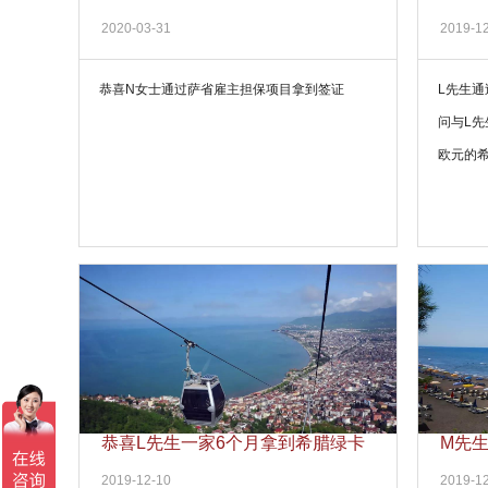
签证
2020-03-31
2019-1
恭喜N女士通过萨省雇主担保项目拿到签证
L先生
问与L先
欧元的
的，觉
在顾问
恭喜L先生一家6个月拿到希腊绿卡
M先
2019-12-10
2019-1